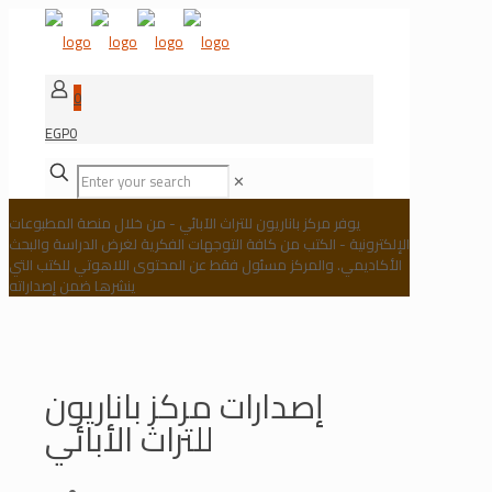
0
EGP0
✕
يوفر مركز باناريون للتراث الآبائي - من خلال منصة المطبوعات
الإلكترونية - الكتب من كافة التوجهات الفكرية لغرض الدراسة والبحث
الأكاديمي. والمركز مسئول فقط عن المحتوى اللاهوتي للكتب التي
ينشرها ضمن إصداراته
إصدارات مركز باناريون
للتراث الأبائي