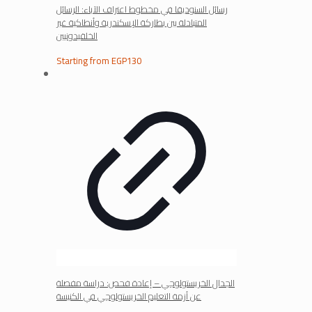
رسائل السنوديقا في مخطوط اعتراف الآباء: الرسائل
المتبادلة بين بطاركة الإسكندرية وأنطاكية غير
الخلقيدونيين
Starting from
EGP
130
الجدال الخريستولوجي – إعادة فحص: دراسة مفصلة
عن أزمة التعليم الخريستولوجي في الكنيسة