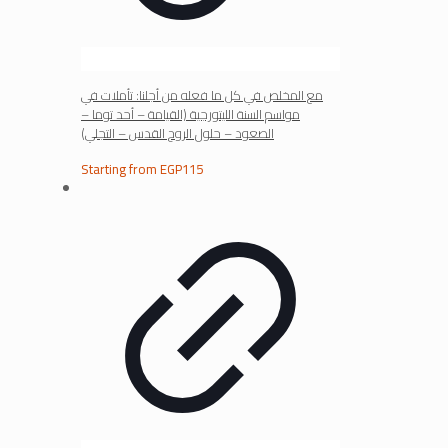
مع المخلص في كل ما فعله من أجلنا: تأملات في
مواسم السنة الليتورجية (القيامة – أحد توما –
الصعود – حلول الروح القدس – التجلي)
Starting from
EGP
115