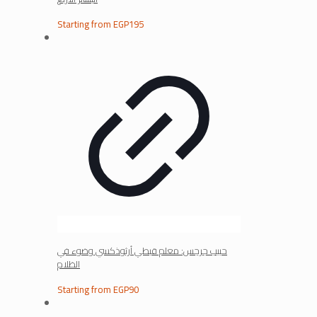
Starting from
EGP
195
حبيب جرجس: معلم قبطي أرثوذكسي وضوء في
الظلام
Starting from
EGP
90