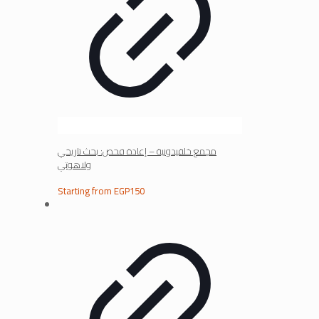
مجمع خلقيدونية – إعادة فحص: بحث تاريخي
ولاهوتي
Starting from
EGP
150