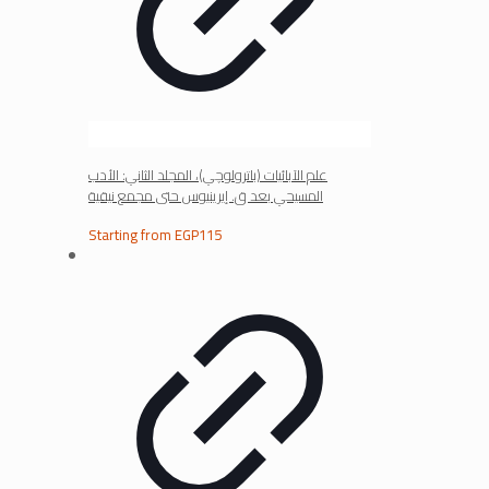
علم الآبائيات (باترولوچي)، المجلد الثاني: الأدب
المسيحي بعد ق. إيرينيوس حتى مجمع نيقية
Starting from
EGP
115