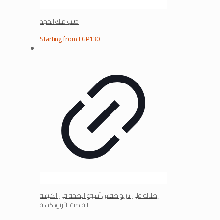
صلب ملك المجد
Starting from
EGP
130
إطلالة على تاريخ طقس أسبوع البصخة في الكنيسة
القبطية الأرثوذكسية