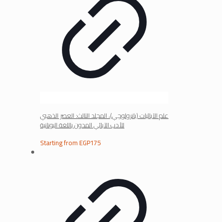
علم الآبائيات (باترولوچي)، المجلد الثالث: العصر الذهبي
للأدب الآبائي المدون باللغة اليونانية
Starting from
EGP
175