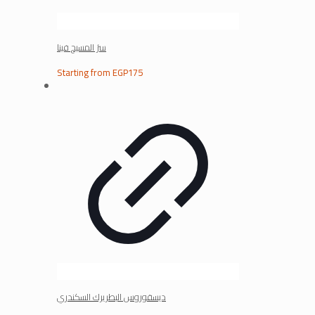
سرُ المسيح فينا
Starting from
EGP
175
ديسقوروس البطريرك السكندري