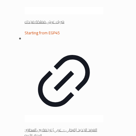
شريك عرش مملكة مجدك
Starting from
EGP
45
العهد الجديد (قبطي – عربي) ترجمة بين السطور:
البشائر الأربع