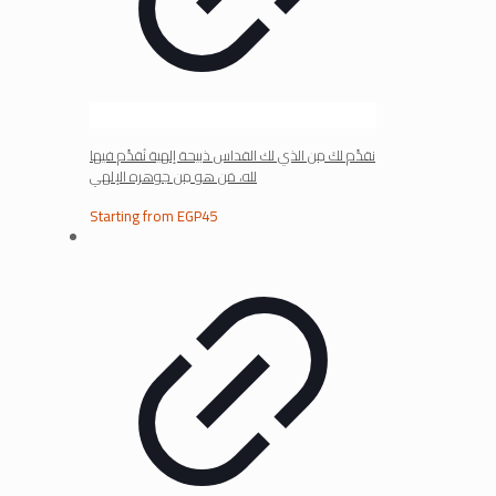
نقدِّم لكَ مِن الذي لك القداس ذبيحة إلهية نُقدِّم فيها
لله، مَن هو مِن جوهره الإلهي
Starting from
EGP
45