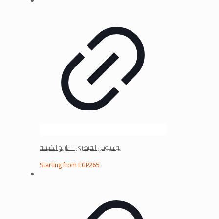
يوسبيوس القيصري – تاريخ الكنيسة
Starting from
EGP
265