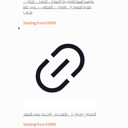
مواسم السنة الليتورجية (البشارة – الميلاد – الختان –
تقديم المسيح إلى الهيكل – الغطاس – عرس قانا
الجليل)
Starting from
EGP
95
أنا لحبيبي وحبيبي لي: تأملات في آيات من نشيد الأنشاد
Starting from
EGP
85