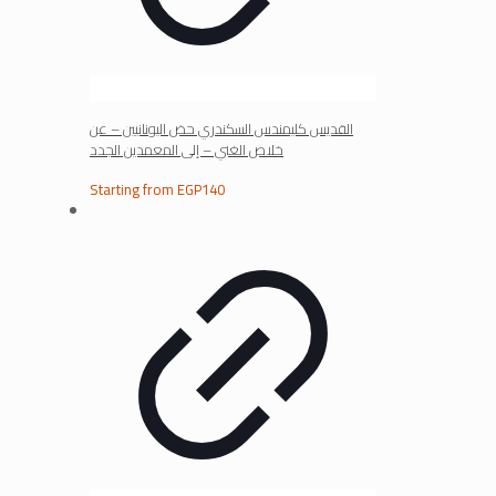
القديس كليمندس السكندري حض اليونانيين – عن
خلاص الغني – إلى المعمدين الجدد
Starting from
EGP
140