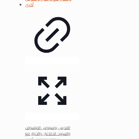
القديس يوستينوس الفيلسوف
والشهيد: الدفاعان والحوار مع