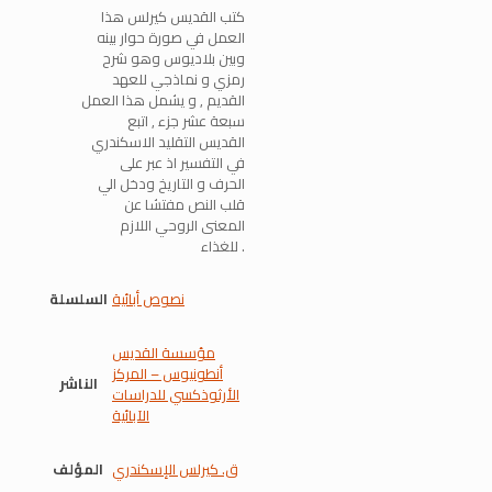
كتب القديس كيرلس هذا
العمل في صورة حوار بينه
وبين بلاديوس وهو شرح
رمزي و نماذجي للعهد
القديم , و يشمل هذا العمل
سبعة عشر جزء , اتبع
القديس التقليد الاسكندري
في التفسير اذ عبر على
الحرف و التاريخ ودخل الي
قلب النص مفتشا عن
المعنى الروحي اللازم
للغذاء .
نصوص أبائية
السلسلة
مؤسسة القديس
أنطونيوس – المركز
الناشر
الأرثوذكسي للدراسات
الآبائية
ق. كيرلس الإسكندري
المؤلف