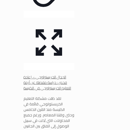
الجدال الخريستولوجي – إعادة
فحص: دراسة مفصلة عن أزمة
التعليم الخريستولوجي في الكنيسة
لقد ظلت مشكلة التعليم
الخريستولوجي قائمة في
الكنيسة منذ القرن الخامس
وحتى وقتنا المعاصر. ورغم جميع
المحاولات التي بُذلت في سبيل
الوصول إلى اتفاق بين الجانبين