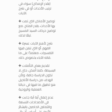
(بقدر الإمكان) سواء في
ترتيب الأحداث أو في شرح
الآيات.
✚ توضيح الأماكن التي تمت
بها الأحداث، بقدر المتاح، مع
توضيح حركات السيد المسيح
تبعًا لذلك.
✚ شرح لأهم الآيات عسرة
الفهم، أو التي تباين فيها
التفسيرات، معتمدًا على ما
قاله الآباء بخصوص ذلك.
✚ تقديم بعض التأملات
البسيطة، كلما أمكن، حتى لا
تكون الدراسة جافة، ولأن
الهدف من دراسة الأناجيل
هو تطبيق ما فيها في حياتنا
العملية والروحية.
✚ عدم إغفال أية آية جاءت
في الأصحاحات التسعة
والثمانين الخاصين بالبشائر
الأربع، على أساس أن كل