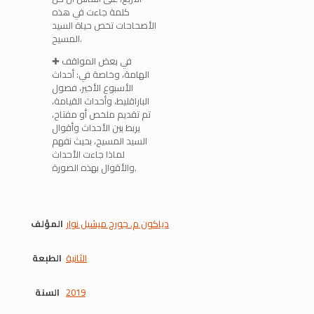
كلمة جاءت في هذه
الأصحاحات تخص حياة السيد
المسيح.
✚ في بعض المواقف
الهامة، وخاصة في: أحداث
الأسبوع الأخير، فصول
الباراقليط، وأحداث القيامة،
تم تقديم ملخص أو مفتاح،
يربط بين الأحداث وأقوال
السيد المسيح، بحيث نفهم
لماذا جاءت الأحداث
والأقوال بهذه الصورة.
دياكون م. جورج ميشيل نوار
المؤلف
الثانية
الطبعة
2019
السنة