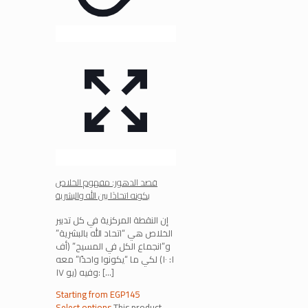
قصد الدهور: مفهوم الخلاص
بكونه اتحادًا بين الله والبشرية
إن النقطة المركزية في كل تدبير
الخلاص هي “اتحاد الله بالبشرية”
و”انجماع الكل في المسيح” (أف
١: ١٠) لكي ما “يكونوا واحدًا” معه
[…]
وفيه (يو ١٧:
Starting from
EGP
145
Select options
This product