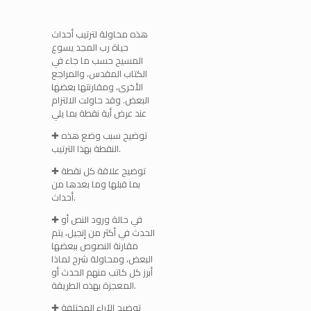
هذه محاولة لترتيب أحداث
حياة رب المجد يسوع
المسيح حسب ما جاء في
الكتاب المقدس، والمراجع
الأخرى، ومقارنتها بعضها
البعض. وقد حاولت الالتزام
عند عرض أية نقطة بما يلي
✚ توضيح سبب وضع هذه
النقطة بهذا الترتيب.
✚ توضيح علاقة كل نقطة
بما قبلها وما بعدها من
أحداث.
✚ في حالة ورود النص أو
الحدث في أكثر من إنجيل، يتم
مقارنة النصوص ببعضها
البعض، ومحاولة شرح لماذا
أبرز كل كاتب منهم الحدث أو
المعجزة بهذه الطريقة.
✚ توضيح الآراء المختلفة