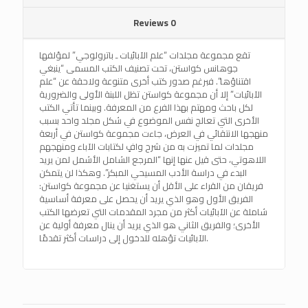
Reviews
0
تقع مجموعة مجلدات “علم الآبائيات ـ باترولوجي” لمؤلفها
جوهانس كواستن، تحت تصنيف الكتب المسمى “ينبغي
اقتناؤها”. فبرغم صدور كتب أخرى متنوعة ولاحقة عن “علم
الآبائيات” إلا أن مجموعة كواستن تظل اللبنة الأولى والضرورية
لكل باحث ومهتم بهذا الفرع من المعرفة. وبينما تأتي الكتب
الأخرى التي تعالج نفس الموضوع في شكل مجلد واحد بسبب
منهجها الانتقائي في العرض، جاءت مجموعة كواستن في أربعة
مجلدات لما تميزت به من شرح وافٍ لكتابات الآباء ومنهجهم
اللاهوتي، حتى قيل عنها إنها “المرجع الشامل الأشمل لمن يريد
البدء في دراسة الأدب المسيحي المبكر”. وهكذا لن يتمكن
فريقان من القراء على الأقل أن يستغنيا عن مجموعة كواستن:
الفريق الأول وهو الذي يريد أن يحصل على معرفة أساسية
شاملة عن الآبائيات أكثر من مجرد المقدمات التي تعرضها الكتب
الأخرى؛ والفريق الثاني هو الذي يريد أن ينال معرفة أولية عن
الآبائيات تؤهله للدخول إلى دراسات أكثر تقدمًا.