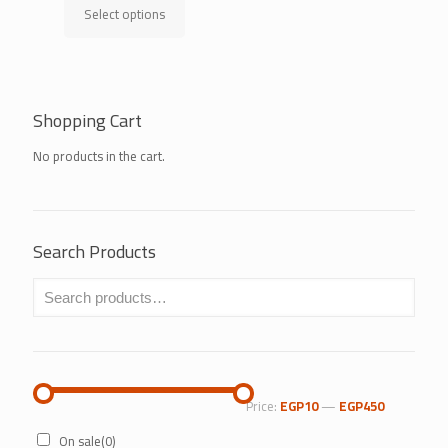
Select options
This
product
has
multiple
variants.
Shopping Cart
The
options
may
No products in the cart.
be
chosen
on
the
Search Products
product
page
Price:
EGP10
—
EGP450
On sale
(0)