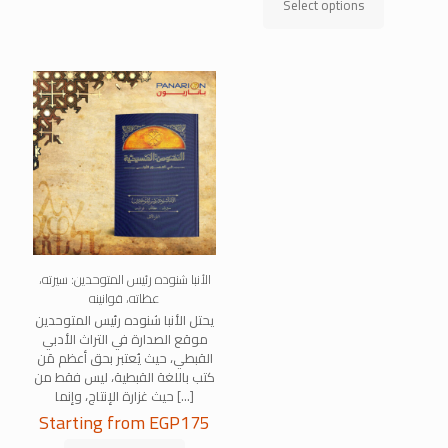
Select options
has
This
multiple
product
variants.
has
The
multiple
options
variants.
may
The
be
options
chosen
may
on
be
the
chosen
product
on
page
the
product
page
الأنبا شنوده رئيس المتوحدين: سيرته،
عظاته، قوانينه
يحتل الأنبا شنوده رئيس المتوحدين
موقع الصدارة في التراث الأدبي
القبطي، حيث يُعتبر بحق أعظم مَن
كتب باللغة القبطية، ليس فقط من
[…]
حيث غزارة الإنتاج، وإنما
Starting from
EGP
175