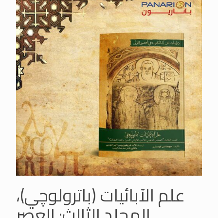
علم الآبائيات (باترولوچي)،
المجلد الثالث: العصر