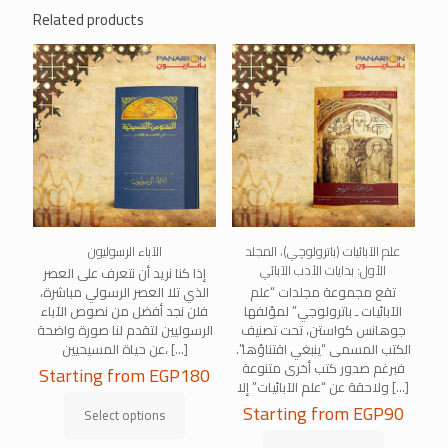
Related products
علم الآبائيات (باترولوچي)، المجلد
الآباء الرسوليون
الأول: بدايات الأدب الآبائي
إذا كنا نريد أن نتعرف على العصر
تقع مجموعة مجلدات “علم
الذي تلا العصر الرسولي مباشرة،
الآبائيات ـ باترولوجي” لمؤلفها
فلن نجد أفضل من نصوص الآباء
جوهانس كواستن، تحت تصنيف
الرسوليين لتقدم لنا صورة واضحة
الكتب المسمى “ينبغي اقتناؤها”.
[…]
عن حياة المسيحيين،
فبرغم صدور كتب أخرى متنوعة
Starting from
EGP
180
[…]
ولاحقة عن “علم الآبائيات” إلا
Starting from
EGP
90
Select options
This
product