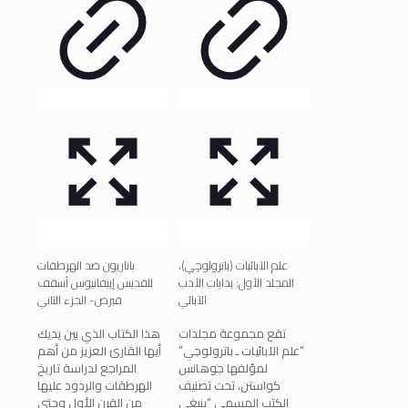
علم الآبائيات (باترولوچي)،
باناريون ضد الهرطقات
المجلد الأول: بدايات الأدب
للقديس إبيفانيوس أسقف
الآبائي
قبرص- الجزء الثاني
تقع مجموعة مجلدات
هذا الكتاب الذي بين يديك
“علم الآبائيات ـ باترولوجي”
أيها القارئ العزيز من أهم
لمؤلفها جوهانس
المراجع لدراسة تاريخ
كواستن، تحت تصنيف
الهرطقات والردود عليها
الكتب المسمى “ينبغي
من القرن الأول وحتى