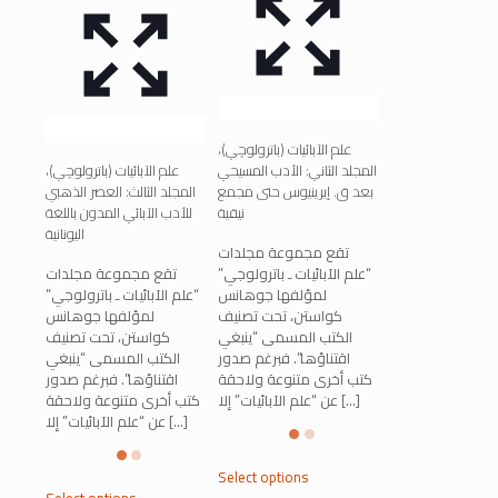
علم الآبائيات (باترولوچي)،
المجلد الثاني: الأدب المسيحي
علم الآبائيات (باترولوچي)،
بعد ق. إيرينيوس حتى مجمع
المجلد الثالث: العصر الذهبي
نيقية
للأدب الآبائي المدون باللغة
اليونانية
تقع مجموعة مجلدات
“علم الآبائيات ـ باترولوجي”
تقع مجموعة مجلدات
لمؤلفها جوهانس
“علم الآبائيات ـ باترولوجي”
كواستن، تحت تصنيف
لمؤلفها جوهانس
الكتب المسمى “ينبغي
كواستن، تحت تصنيف
اقتناؤها”. فبرغم صدور
الكتب المسمى “ينبغي
كتب أخرى متنوعة ولاحقة
اقتناؤها”. فبرغم صدور
[…]
عن “علم الآبائيات” إلا
كتب أخرى متنوعة ولاحقة
[…]
عن “علم الآبائيات” إلا
This
Select options
This
product