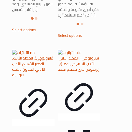
اقتناؤها”. فبرغم صدور
القرن الرابع الميلادي. وقد
كتب أخرى متنوعة ولاحقة
[…]
قام القديس
[…]
عن “علم الآبائيات” إلا
This
Select options
product
This
Select options
has
product
multiple
has
variants.
multiple
The
variants.
options
The
may
options
be
may
chosen
be
on
chosen
the
on
product
the
page
product
page